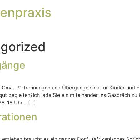
enpraxis
gorized
gänge
 zur Oma….!“ Trennungen und Übergänge sind für Kinder und 
ut begleiten?Ich lade Sie ein miteinander ins Gespräch zu
6, 16 Uhr – […]
rationen
erziehen braucht es ein ganzes Dorf…(afrikanisches Sprichw